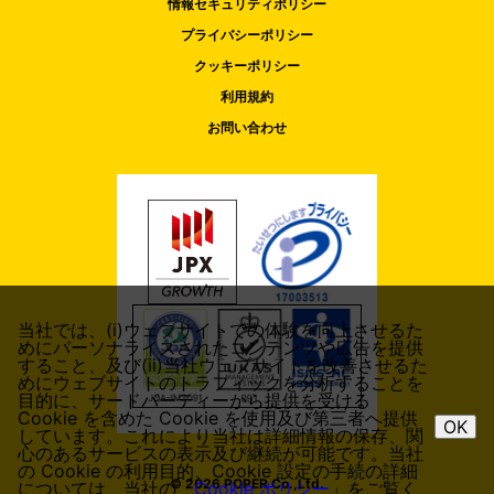
情報セキュリティポリシー
プライバシーポリシー
クッキーポリシー
利用規約
お問い合わせ
当社では、(i)ウェブサイトでの体験を向上させるた
めにパーソナライズされたコンテンツや広告を提供
すること、及び(ii)当社ウェブサイトを改善させるた
めにウェブサイトのトラフィックを分析することを
目的に、サードパーティーから提供を受ける
Cookie を含めた Cookie を使用及び第三者へ提供
OK
しています。これにより当社は詳細情報の保存、関
心のあるサービスの表示及び継続が可能です。当社
の Cookie の利用目的、Cookie 設定の手続の詳細
© 2026 POPER Co.,Ltd.
については、当社の「
Cookie ポリシー
」をご覧く