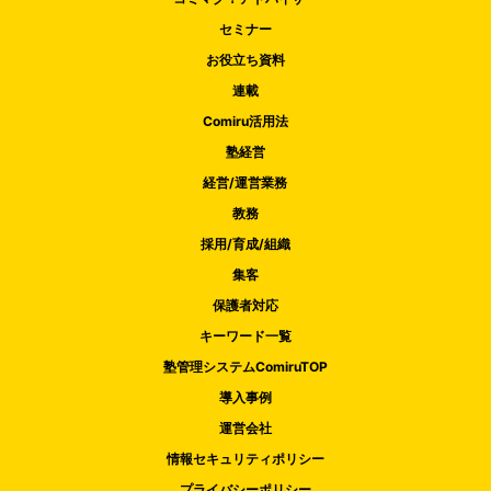
セミナー
お役立ち資料
連載
Comiru活用法
塾経営
経営/運営業務
教務
採用/育成/組織
集客
保護者対応
キーワード一覧
塾管理システムComiruTOP
導入事例
運営会社
情報セキュリティポリシー
プライバシーポリシー