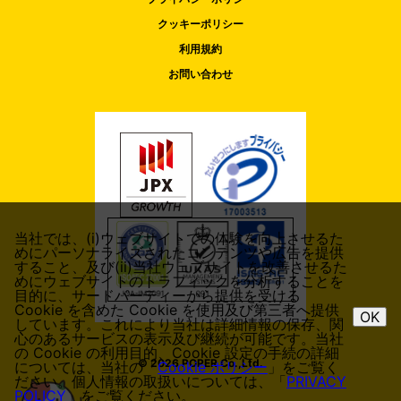
クッキーポリシー
利用規約
お問い合わせ
当社では、(i)ウェブサイトでの体験を向上させるた
めにパーソナライズされたコンテンツや広告を提供
すること、及び(ii)当社ウェブサイトを改善させるた
めにウェブサイトのトラフィックを分析することを
目的に、サードパーティーから提供を受ける
Cookie を含めた Cookie を使用及び第三者へ提供
OK
しています。これにより当社は詳細情報の保存、関
心のあるサービスの表示及び継続が可能です。当社
の Cookie の利用目的、Cookie 設定の手続の詳細
© 2026 POPER Co.,Ltd.
については、当社の「
Cookie ポリシー
」をご覧く
ださい。個人情報の取扱いについては、「
PRIVACY
POLICY
」をご覧ください。