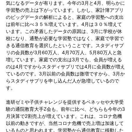
気になるデータが有ります。今年の
3
月と
4
月、明らかに
学習塾の売上は下がっています。しかし、家計簿アプリ
のビッグデータの解析によると、家庭の学習塾への支出
は前年に比べ３５％増えています。
4
月は３０％増えて
います。この矛盾したデータの原因は、
3
月に学校が休
校になり、通塾が必要な学習塾ではなく、家庭で学習で
きる通信教育を選択したということです。スタディサプ
リの会員数が
3
月
60
万人、
4
月
70
万人、
5
月
80
万人と急
増しています。家庭での支出は
3
月でも、会員が増える
のは
4
月ですからスタディサプリでは
4
月に会員数が増え
ているのです。
3
月以前の会員数は微増ですから、
3
月か
らスタディサプリを申し込んだ人が急増しているので
す。
進研ゼミや子供チャレンジを提供するベネッセや大学受
験の通院教育大手
Z
会も、前年に比べ、どちらも今年の
3
月決算で
2
割売上が増えています。これは、コロナ危機
以前の動きですが、当然コロナ危機で売上増は加速して
いるものと思われます。学習塾から通信教育に移動した