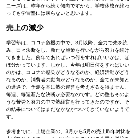
ニーズは、昨年から続く傾向ですから、学校休校が終わ
っても学習塾には戻らないと思います。
売上の減少
学習塾は、コロナ危機の中で、
3
月以降、全力で先を読
み、日々決断をし、新たな施策を行いながら努力を続け
てきました。例年であればいつ何をすればいいかは、ほ
ぼ分かっています。しかし、今年は明日何をすればいい
のかは、コロナの感染がどうなるのか、経済活動がどう
なるのか、消費者の動向がどうなるのか、全てが未知と
の遭遇で、予測を基に塾の運営を考えざるを得ません。
毎週、毎週新たな決断が必要なのです。どの塾もそのよ
うな苦労と努力の中で塾経営を行ってきたのですが、そ
の結果についてはまだなかなかついてきていないようで
す。
参考までに、上場企業の、
3
月から
5
月の売上昨年対比を