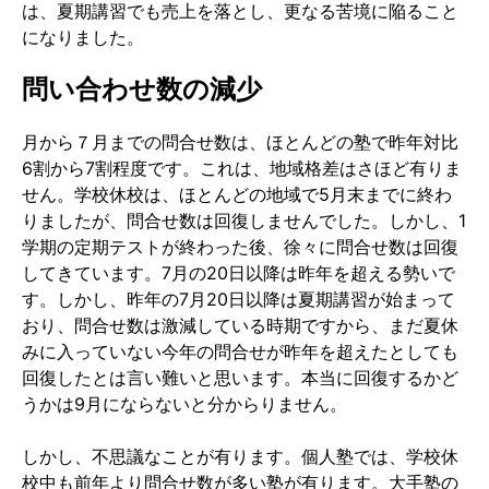
は、夏期講習でも売上を落とし、更なる苦境に陥ること
になりました。
問い合わせ数の減少
月から７月までの問合せ数は、ほとんどの塾で昨年対比
6
割から
7
割程度です。これは、地域格差はさほど有りま
せん。学校休校は、ほとんどの地域で
5
月末までに終わ
りましたが、問合せ数は回復しませんでした。しかし、
1
学期の定期テストが終わった後、徐々に問合せ数は回復
してきています。
7
月の
20
日以降は昨年を超える勢いで
す。しかし、昨年の
7
月
20
日以降は夏期講習が始まって
おり、問合せ数は激減している時期ですから、まだ夏休
みに入っていない今年の問合せが昨年を超えたとしても
回復したとは言い難いと思います。本当に回復するかど
うかは
9
月にならないと分からりません。
しかし、不思議なことが有ります。個人塾では、学校休
校中も前年より問合せ数が多い塾が有ります。大手塾の