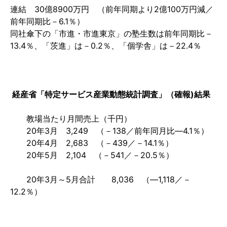
連結
30
億
8900
万円 （前年同期より
2
億
100
万円減／
前年同期比－
6.1
％）
同社傘下の「市進・市進東京」の塾生数は前年同期比－
13.4
％、「茨進」は－
0.2
％、「個学舎」は－
22.4
％
経産省「特定サービス産業動態統計調査」（確報)結果
教場当たり月間売上（千円）
20
年
3
月
3,249
（－
138
／前年同月比―
4.1
％）
20
年
4
月
2,683
（－
439
／－
14.1
％）
20
年
5
月
2,104
（－
541
／－
20.5
％）
20
年
3
月～
5
月合計
8,036
（―
1,118
／－
12.2
％）