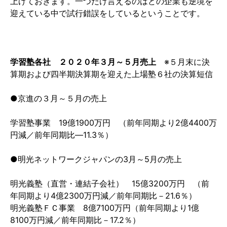
上げておきます。一つだけ言えるのはどの企業も逆境を
迎えている中で試行錯誤をしているということです。
学習塾各社 ２０２０年３月～５月売上
※５月末に決
算期および四半期決算期を迎えた上場塾６社の決算短信
●京進の３月～５月の売上
学習塾事業
19
億
1900
万円 （前年同期より
2
億
4400
万
円減／前年同期比―
11.3
％）
●明光ネットワークジャパンの
3
月～
5
月の売上
明光義塾（直営・連結子会社）
15
億
3200
万円 （前
年同期より
4
億
2300
万円減／前年同期比－
21.6
％）
明光義塾ＦＣ事業
8
億
7100
万円（前年同期より
1
億
8100
万円減／前年同期比－
17.2
％）