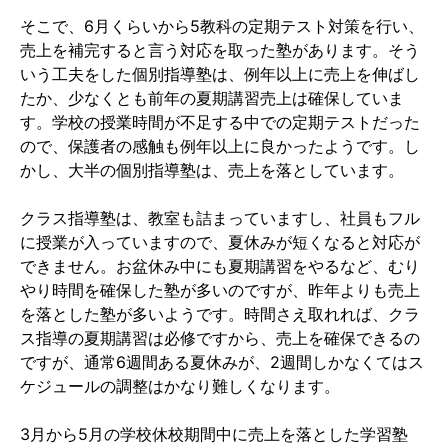
そこで、
6
月くらいから
5
教科の定期テスト対策を行い、
売上を補完すると言う対応を取った塾があります。そう
いう工夫をした個別指導塾は、例年以上に売上を伸ばし
たか、少なくとも前年の夏期講習売上は確保していま
す。学校の授業時間が不足する中での定期テストだった
ので、保護者の感触も例年以上に良かったようです。し
かし、大半の個別指導塾は、売上を落としています。
クラス指導塾は、教室も詰まっていますし、社員もフル
に授業が入っていますので、夏休みが短くなると対応が
できません。お盆休み中にも夏期講習をやるなど、むり
やり時間を確保した塾が多いのですが、昨年よりも売上
を落とした塾が多いようです。時間さえ取れれば、クラ
ス指導の夏期講習は必修ですから、売上を確保できるの
ですが、通常
6
週間ある夏休みが、
2
週間しかなくてはス
ケジュールの調整はかなり難しくなります。
3
月から
5
月の学校休校期間中に売上を落とした学習塾