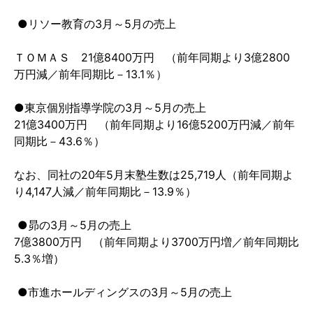
●
リソー教育の
3
月～
5
月の売上
ＴＯＭＡＳ
21
億
8400
万円 （前年同期より
3
億
2800
万円減／前年同期比－
13.1
％）
●東京個別指導学院の
3
月～
5
月の売上
21
億
3400
万円 （前年同期より
16
億
5200
万円減／前年
同期比－
43.6
％）
なお、同社の
20
年
5
月末塾生数は
25,719
人（前年同期よ
り
4,147
人減／前年同期比－
13.9
％）
●
昴の
3
月～
5
月の売上
7
億
3800
万円 （前年同期より
3700
万円増／前年同期比
5.3
％増）
●
市進ホールディングスの
3
月～
5
月の売上