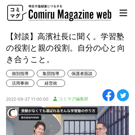
Comiru
Magazine
web
【対談】高濱社長に聞く。学習塾
の役割と親の役割。自分の心と向
き合うこと。
個別指導
集団指導
保護者面談
活用事例
経営術
コミマグ編集部
2022-09-27 11:00:00