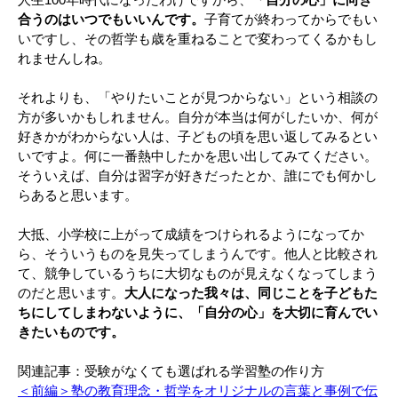
人生100年時代になったわけですから、
「自分の心」に向き
合うのはいつでもいいんです。
子育てが終わってからでもい
いですし、その哲学も歳を重ねることで変わってくるかもし
れませんしね。
それよりも、「やりたいことが見つからない」という相談の
方が多いかもしれません。自分が本当は何がしたいか、何が
好きかがわからない人は、子どもの頃を思い返してみるとい
いですよ。何に一番熱中したかを思い出してみてください。
そういえば、自分は習字が好きだったとか、誰にでも何かし
らあると思います。
大抵、小学校に上がって成績をつけられるようになってか
ら、そういうものを見失ってしまうんです。他人と比較され
て、競争しているうちに大切なものが見えなくなってしまう
のだと思います。
大人になった我々は、同じことを子どもた
ちにしてしまわないように、「自分の心」を大切に育んでい
きたいものです。
関連記事：受験がなくても選ばれる学習塾の作り方
＜前編＞塾の教育理念・哲学をオリジナルの言葉と事例で伝