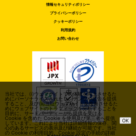
情報セキュリティポリシー
プライバシーポリシー
クッキーポリシー
利用規約
お問い合わせ
当社では、(i)ウェブサイトでの体験を向上させるた
めにパーソナライズされたコンテンツや広告を提供
すること、及び(ii)当社ウェブサイトを改善させるた
めにウェブサイトのトラフィックを分析することを
目的に、サードパーティーから提供を受ける
Cookie を含めた Cookie を使用及び第三者へ提供
OK
しています。これにより当社は詳細情報の保存、関
心のあるサービスの表示及び継続が可能です。当社
の Cookie の利用目的、Cookie 設定の手続の詳細