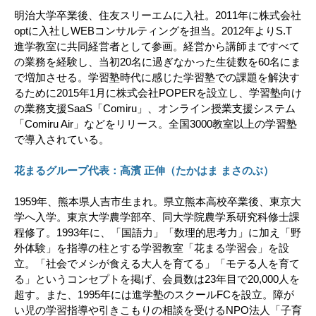
明治大学卒業後、住友スリーエムに入社。2011年に株式会社
optに入社しWEBコンサルティングを担当。2012年よりS.T
進学教室に共同経営者として参画。経営から講師まですべて
の業務を経験し、当初20名に過ぎなかった生徒数を60名にま
で増加させる。学習塾時代に感じた学習塾での課題を解決す
るために2015年1月に株式会社POPERを設立し、学習塾向け
の業務支援SaaS「Comiru」、オンライン授業支援システム
「Comiru Air」などをリリース。全国3000教室以上の学習塾
で導入されている。
花まるグループ代表：高濱 正伸（たかはま まさのぶ）
1959年、熊本県人吉市生まれ。県立熊本高校卒業後、東京大
学へ入学。東京大学農学部卒、同大学院農学系研究科修士課
程修了。1993年に、「国語力」「数理的思考力」に加え「野
外体験」を指導の柱とする学習教室「花まる学習会」を設
立。「社会でメシが食える大人を育てる」「モテる人を育て
る」というコンセプトを掲げ、会員数は23年目で20,000人を
超す。また、1995年には進学塾のスクールFCを設立。障が
い児の学習指導や引きこもりの相談を受けるNPO法人「子育