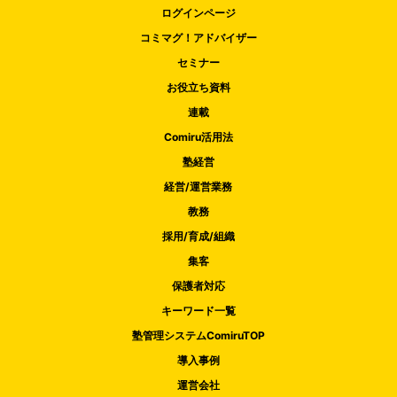
ログインページ
コミマグ！アドバイザー
セミナー
お役立ち資料
連載
Comiru活用法
塾経営
経営/運営業務
教務
採用/育成/組織
集客
保護者対応
キーワード一覧
塾管理システムComiruTOP
導入事例
運営会社