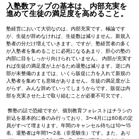
入塾数アップの基本は、内部充実を
進めて生徒の満足度を高めること。
塾経営において大切なのは、内部充実です。極論です
が、生徒が辞めなければ、生徒数は減りません。新規入
塾者の分だけ増えていきます。ですが、塾経営者の多く
が入塾者を集めることに必死になるあまり、肝心の塾の
内部に目をしっかり向けられていません。 内部が充実す
れば生徒の満足度が上がるため退塾は減ります。逆に内
部が未整備のままでは、いくら販促に力を入れて新規の
入塾者を集めても意味がありません。生徒の満足度が上
がらず、みんな辞めていってしまうからです。販促は内
部を充実させた上で取り組むことが必要不可欠です。
弊塾の話で恐縮ですが、個別教育フォレストはチラシの
折込を基本的に春のみ行っており、3〜4月には80名の定
員がすべて埋まります。年間のキャンセル待ちは10〜15
名、退塾者は年間1〜2名（非受験生）です。また、あり