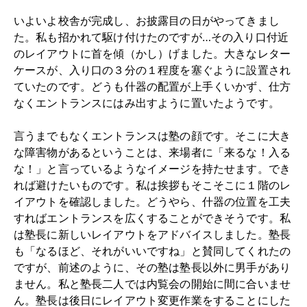
いよいよ校舎が完成し、お披露目の日がやってきまし
た。私も招かれて駆け付けたのですが…その入り口付近
のレイアウトに首を傾（かし）げました。大きなレター
ケースが、入り口の３分の１程度を塞ぐように設置され
ていたのです。どうも什器の配置が上手くいかず、仕方
なくエントランスにはみ出すように置いたようです。
言うまでもなくエントランスは塾の顔です。そこに大き
な障害物があるということは、来場者に「来るな！入る
な！」と言っているようなイメージを持たせます。でき
れば避けたいものです。私は挨拶もそこそこに１階のレ
イアウトを確認しました。どうやら、什器の位置を工夫
すればエントランスを広くすることができそうです。私
は塾長に新しいレイアウトをアドバイスしました。塾長
も「なるほど、それがいいですね」と賛同してくれたの
ですが、前述のように、その塾は塾長以外に男手があり
ません。私と塾長二人では内覧会の開始に間に合いませ
ん。塾長は後日にレイアウト変更作業をすることにした