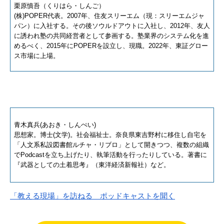
栗原慎吾（くりはら・しんご）
(株)POPER代表。2007年、住友スリーエム（現：スリーエムジャ
パン）に入社する。その後ソウルドアウトに入社し、2012年、友人
に誘われ塾の共同経営者として参画する。塾業界のシステム化を進
めるべく、2015年にPOPERを設立し、現職。2022年、東証グロー
ス市場に上場。
青木真兵(あおき・しんぺい)
思想家。博士(文学)。社会福祉士。奈良県東吉野村に移住し自宅を
「人文系私設図書館ルチャ・リブロ」として開きつつ、複数の組織
でPodcastを立ち上げたり、執筆活動を行ったりしている。著書に
『武器としての土着思考』（東洋経済新報社）など。
「教える現場」を訪ねる　ポッドキャストを聞く