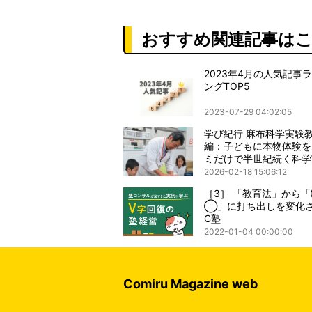
おすすめ関連記事は
2023年4月の人気記事
ングTOP5
2023-07-29 04:02:05
学び紀行 麻布科学実験
編：子どもに本物体験を
ミだけで半世紀続く科学
室
2026-02-18 15:06:12
［3］ 「教育法」から
◯」に打ち出しを変化
C塾
2022-01-04 00:00:00
Comiru Magazine web