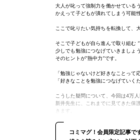
大人が叱って強制力を働かせている
かえって子どもが潰れてしまう可能
ここで叱りたい気持ちを転換して、
そ
こで子どもが自ら進んで取り組む 
少しでも勉強につなげていきましょ
そのヒントが”熱中力”です。
「勉強じゃないけど好きなことって
「好きなことを勉強につなげていく
こうした疑問について、今回は
4
万人
新井先生に、これまでに見てきた保
きます。
コミマグ！会員限定記事で