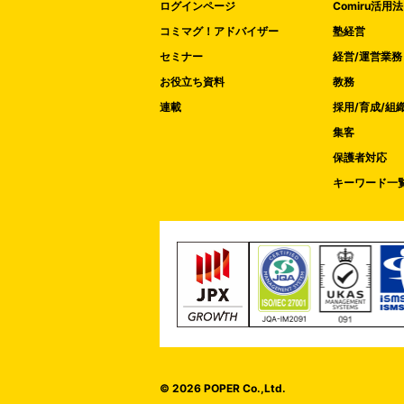
ログインページ
Comiru活用法
コミマグ！アドバイザー
塾経営
セミナー
経営/運営業務
お役立ち資料
教務
連載
採用/育成/組
集客
保護者対応
キーワード一
© 2026 POPER Co.,Ltd.