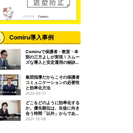
Comiru導入事例
Comiruで保護者・教室・本
部の三方よしが実現！スムー
ズな導入と安定運用の秘訣と
は
集団指導だからこその保護者
コミュニケーションの必要性
と効率化方法
2022-05-17
どこをどのように効率化する
か。優先順位は、生徒に向き
合う時間「以外」からである
べきだと考えました。
2021-12-08