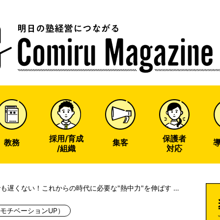
u
ine
採用/育成
保護者
教務
集客
/組織
対応
も遅くない！これからの時代に必要な"熱中力"を伸ばす 子
新しい信頼関係の作り方
モチベーションUP）