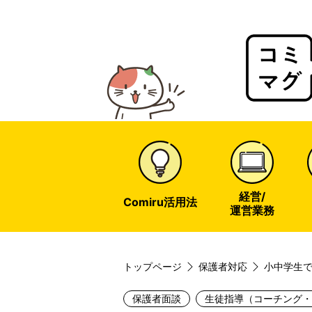
Comir
Magaz
web
経営/
Comiru活用法
運営業務
トップページ
保護者対応
小中学生で
どもとの
保護者面談
生徒指導（コーチング・