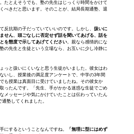
。たとえそうでも、塾の先生はじっくり時間をかけて
くべきだと思います。そのことが、結局長期通塾、退
て反抗期の子だっていていいのです。しかし、
扱いに
ません
。
頭ごなしに否定せず話を聞いてあげる、話を
とを態度で示してあげてください
。親なら感情的にな
塾の先生と生徒という立場なら、お互いに少し冷静に
ょっと扱いにくいなと思う生徒がいました。彼女はわ
ないし、授業後の満足度アンケートで、中学の3年間
でも授業は真面目に受けていましたね。その彼女か
取ったんです。「先生、手がかかる迷惑な生徒でごめ
なメッセージや気にかけていたことは伝わっていたん
で通塾してくれました。
手にするということなんですね。
「無理に型にはめず