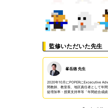
監修いただいた先生
峯岳徳 先生
2020年10月にPOPERにExcecuti
間教師、教室長、地区責任者として年間
徒増加率・授業支持率等「年間総合成績
くスタッフとともに」10万件の知とメ
学部間継続を劇的に伸長させる。塾経営
す。