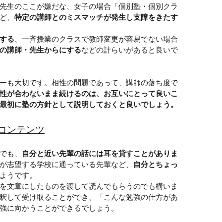
先生のここが嫌だな、女子の場合「個別塾・個別クラ
ど、
特定の講師とのミスマッチが発生し支障をきたす
する
、一斉授業のクラスで教師変更が容易でない場合
の講師・先生からにする
などの計らいがあると良いで
ーも大切です。相性の問題であって、講師の落ち度で
性が合わないまま続けるのは、お互いにとって良いこ
最初に塾の方針として説明しておくと良いでしょう。
コンテンツ
でも、
自分と近い先輩の話には耳を貸すことがありま
が志望する学校に通っている先輩など、
自分とちょっ
ようです。
を文章にしたものを渡して読んでもらうのでも構いま
釈して受け取ることができ、「こんな勉強の仕方があ
強に向かうことができるでしょう。