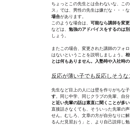
ちょっとこの先生とは合わないな、この
ス」では、男性の先生は嫌だな・・・な
場合
があります。
このような場合は、
可能なら講師を変更
などは、
勉強のアドバイスをするのは別
しょう。
またこの場合、変更された講師のフォロ
はないということを説明しましょう。
相
とは何もありません。入塾時や入社時の
反応が薄い子でも反応しそうな
先生など目上の人には壁を作りがちな子
す
。同じ中学、同じクラブの先輩、自分
と近い先輩の話は素直に聞くことが多い
直接話さなくても、そういった先輩の声
せん。むしろ、文章の方が自分なりに解
るんだ見習おう」と、より自己説得し勉