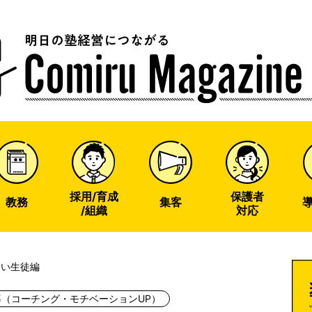
u
ine
採用/育成
保護者
教務
集客
/組織
対応
ーい生徒編
導（コーチング・モチベーションUP）