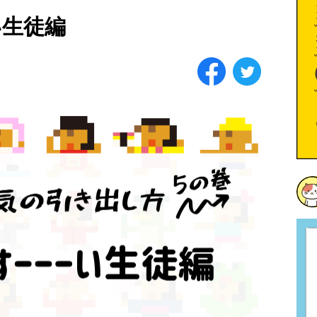
い生徒編
部