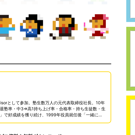
ve Advisorとして参加。塾生数万人の元代表取締役社長。10年
退塾率・中3⇒高1持ち上げ率・合格率・持ち生徒数・生
」で好成績を獲り続け、1999年役員就任後「一緒に働
ソッドの共有をすすめ、退塾者数を激減・中3⇒高１への
の深い分析による今後の塾のあるべき姿への知見を有