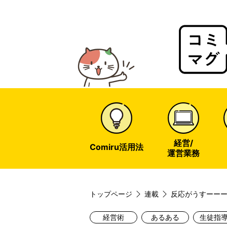
Comir
Magaz
web
経営/
Comiru活用法
運営業務
トップページ
連載
反応がうすーー
経営術
あるある
生徒指