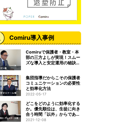
Comiru導入事例
Comiruで保護者・教室・本
部の三方よしが実現！スムー
ズな導入と安定運用の秘訣と
は
集団指導だからこその保護者
コミュニケーションの必要性
と効率化方法
2022-05-17
どこをどのように効率化する
か。優先順位は、生徒に向き
合う時間「以外」からである
べきだと考えました。
2021-12-08