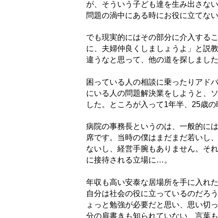
が、そういう子ども達を生み出さな
問題の渦中にある時にお役に立てな
でも現実的にはその部分に介入する
に、夫婦仲良くしましょうよ」と説
違うなと思って、他の道を探しまし
困っている人の相談に乗ったりアド
にいる人の問題解決業をしようと、
した。ところが入って1年半、25歳
病院の事務長というのは、一般的には
席です。当時の僕はまだまだ若いし
ないし、経営手腕もありません。そ
に接待される立場に…。
年収も高い安泰な居場所を手に入れ
自分は社会の役に立っているのだろ
ょっと勉強が必要だと思い、思い切
分の肩書きも知られていない、言葉