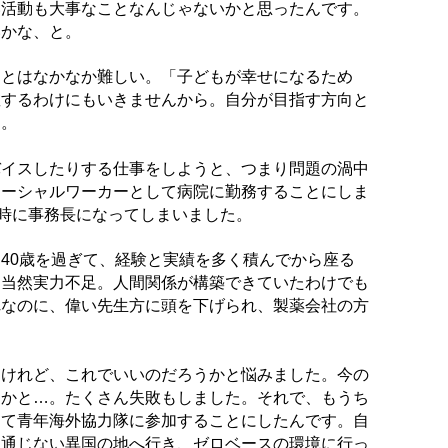
い活動も大事なことなんじゃないかと思ったんです。
いかな、と。
ことはなかなか難しい。「子どもが幸せになるため
教するわけにもいきませんから。自分が目指す方向と
た。
バイスしたりする仕事をしようと、つまり問題の渦中
ソーシャルワーカーとして病院に勤務することにしま
の時に事務長になってしまいました。
40歳を過ぎて、経験と実績を多く積んでから座る
、当然実力不足。人間関係が構築できていたわけでも
れなのに、偉い先生方に頭を下げられ、製薬会社の方
たけれど、これでいいのだろうかと悩みました。今の
うかと…。たくさん失敗もしました。それで、もうち
って青年海外協力隊に参加することにしたんです。自
も通じない異国の地へ行き、ゼロベースの環境に行っ