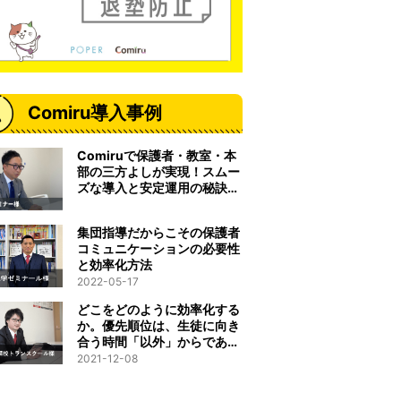
Comiru導入事例
Comiruで保護者・教室・本
部の三方よしが実現！スムー
ズな導入と安定運用の秘訣と
は
集団指導だからこその保護者
コミュニケーションの必要性
と効率化方法
2022-05-17
どこをどのように効率化する
か。優先順位は、生徒に向き
合う時間「以外」からである
べきだと考えました。
2021-12-08