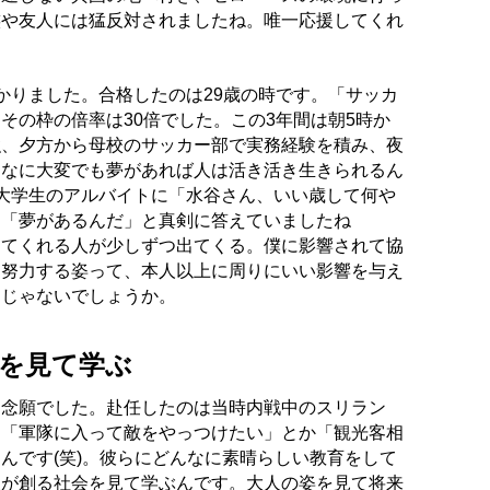
族や友人には猛反対されましたね。唯一応援してくれ
かりました。合格したのは29歳の時です。「サッカ
その枠の倍率は30倍でした。この3年間は朝5時か
強、夕方から母校のサッカー部で実務経験を積み、夜
んなに大変でも夢があれば人は活き活き生きられるん
大学生のアルバイトに「水谷さん、いい歳して何や
、「夢があるんだ」と真剣に答えていましたね
してくれる人が少しずつ出てくる。僕に影響されて協
に努力する姿って、本人以上に周りにいい影響を与え
んじゃないでしょうか。
を見て学ぶ
に念願でした。赴任したのは当時内戦中のスリラン
、「軍隊に入って敵をやっつけたい」とか「観光客相
んです(笑)。彼らにどんなに素晴らしい教育をして
人が創る社会を見て学ぶんです。大人の姿を見て将来