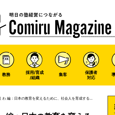
u
ine
採用/育成
保護者
教務
集客
/組織
対応
社 わ 編：日本の教育を変えるために、社会人を育成する。
とこれから