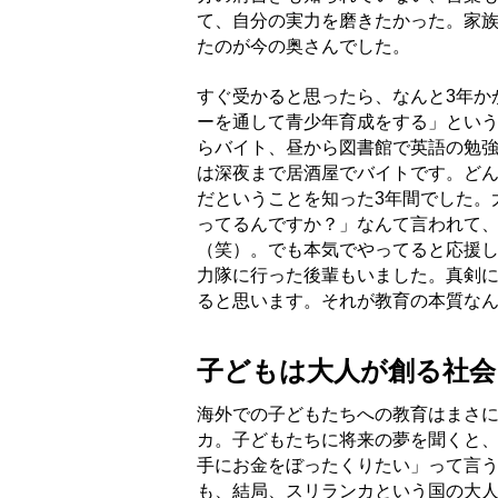
て、自分の実力を磨きたかった。家
たのが今の奥さんでした。
すぐ受かると思ったら、なんと3年か
ーを通して青少年育成をする」という
らバイト、昼から図書館で英語の勉
は深夜まで居酒屋でバイトです。ど
だということを知った3年間でした。
ってるんですか？」なんて言われて
（笑）。でも本気でやってると応援
力隊に行った後輩もいました。真剣
ると思います。それが教育の本質な
子どもは大人が創る社会
海外での子どもたちへの教育はまさ
カ。子どもたちに将来の夢を聞くと
手にお金をぼったくりたい」って言う
も、結局、スリランカという国の大