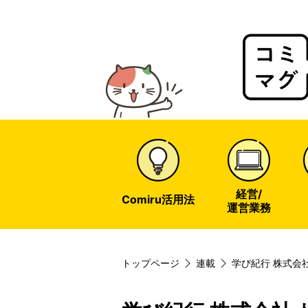
Comir
Magaz
web
経営/
Comiru活用法
運営業務
トップページ
連載
学び紀行 株式会
会社革命の軌跡