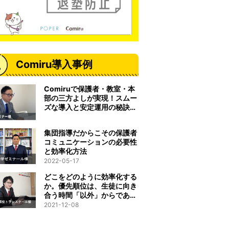
Comiru導入事例
Comiruで保護者・教室・本
部の三方よしが実現！スムー
ズな導入と安定運用の秘訣と
は
集団指導だからこその保護者
コミュニケーションの必要性
と効率化方法
2022-05-17
どこをどのように効率化する
か。優先順位は、生徒に向き
合う時間「以外」からである
べきだと考えました。
2021-12-08