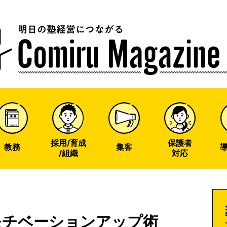
u
ine
採用/育成
保護者
教務
集客
/組織
対応
モチベーションアップ術