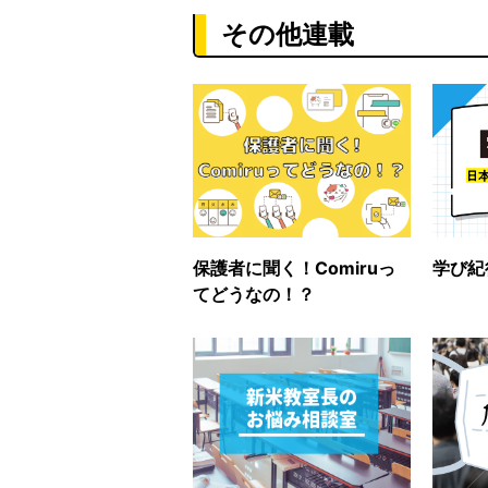
その他連載
保護者に聞く！Comiruっ
学び紀
てどうなの！？