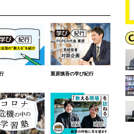
行
栗原慎吾の学び紀行