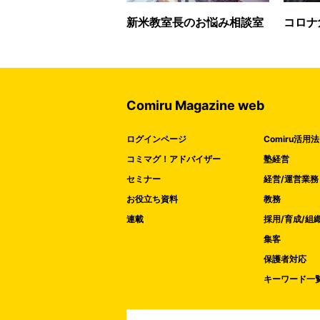
新米教室長のお悩み相談室
コロナ
Comiru Magazine web
ログインページ
Comiru活用法
コミマグ！アドバイザー
塾経営
セミナー
経営/運営業務
お役立ち資料
教務
連載
採用/育成/組
集客
保護者対応
キーワード一