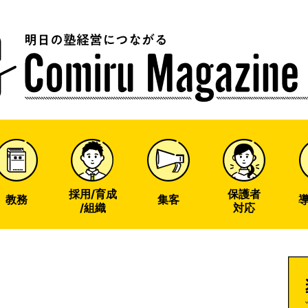
u
ine
採用/育成
保護者
教務
集客
/組織
対応