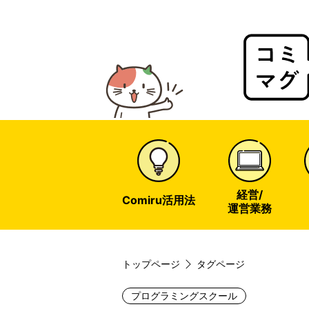
Comir
Magaz
web
経営/
Comiru活用法
運営業務
トップページ
タグページ
プログラミングスクール