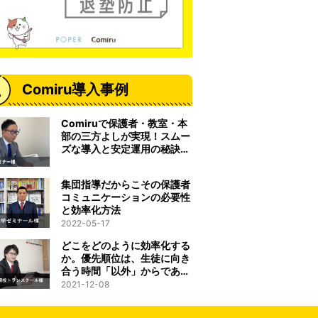
Comiru導入事例
Comiruで保護者・教室・本
部の三方よしが実現！スムー
ズな導入と安定運用の秘訣と
は
集団指導だからこその保護者
コミュニケーションの必要性
と効率化方法
2022-05-17
どこをどのように効率化する
か。優先順位は、生徒に向き
合う時間「以外」からである
べきだと考えました。
2021-12-08